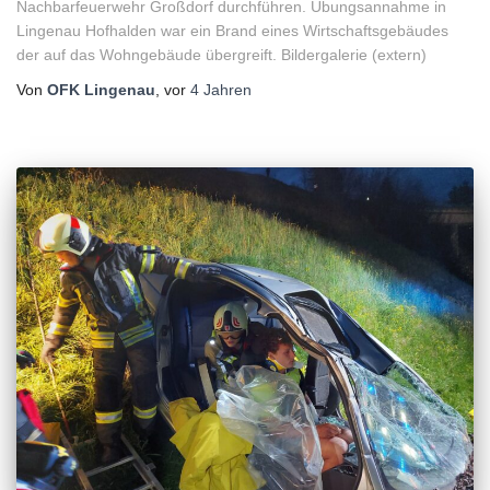
Nachbarfeuerwehr Großdorf durchführen. Übungsannahme in
Lingenau Hofhalden war ein Brand eines Wirtschaftsgebäudes
der auf das Wohngebäude übergreift. Bildergalerie (extern)
Von
OFK Lingenau
, vor
4 Jahren