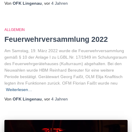
Von
OFK Lingenau
, vor
4 Jahren
ALLGEMEIN
Feuerwehrversammlung 2022
Am Samstag, 19. März 2022 wurde die Feuerwehrversammlung
gemäß § 10 der Anlage I zu LGBL.Nr. 17/1949 im Schulungsraum
des Feuerwehrgerätehauses (Kulturraum) abgehalten. Bei den
Neuwahlen wurde HBM Reinhard Bereuter für eine weitere
Periode bestätigt. Gerätewart Georg Faißt, OLM Elija Knafltisch
legten ihre Funktionen zurück. OFM Florian Faißt wurde neu
Weiterlesen…
Von
OFK Lingenau
, vor
4 Jahren