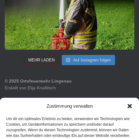
MEHR LADEN
Auf Instagram folgen
© 2025 Ortsfeuerwehr Lingenau
Erstellt von Elija Knaflitsch
Tel: +43 5513/61 33-0
Zustimmung verwalten
Fax: +43 5513/61 33-31
Mail: feuerwehr@lingenau.net
Um dir ein optimales Erlebnis zu bieten, verwenden wir Technologien wie
Cookies, um Geräteinformationen zu speichern und/oder darauf
zuzugreifen. Wenn du diesen Technologien zustimmst, können wir Daten
wie das Surfverhalten oder eindeutige IDs auf dieser Website verarbeiten.