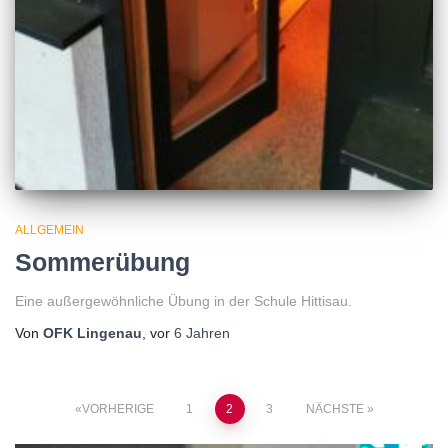
ALLGEMEIN
Sommerübung
Eine außergewöhnliche Übung in der Schule Hittisau.
Von
OFK Lingenau
, vor
6 Jahren
Seitennummerierung
VORHERIGE
1
2
3
NÄCHSTE