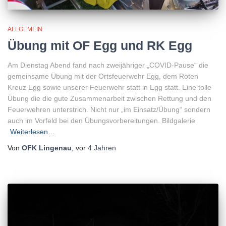
ALLGEMEIN
Übung mit OF Egg und RK Egg
Am Dienstag Abend fand nach zweijähriger „COVID-Pause“ die
gemeinsame Übung mit der Ortsfeuerwehr Egg, dem Roten
Kreuz Egg sowie unserer Feuerwehr statt in Egg statt. Eine tolle
Übung die die gute Zusammenarbeit zwischen Rettung und den
Feuerwehren unterstrich. Nicht nur „im Einsatz/Übung“ sondern
auch im Vorfeld bei den Übungsvorbereitungen. Bildgalerie
Weiterlesen…
Von
OFK Lingenau
, vor
4 Jahren