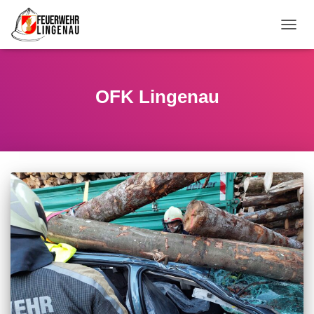
NAVI
OFK Lingenau