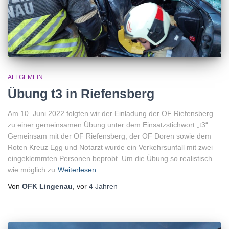
ALLGEMEIN
Übung t3 in Riefensberg
Am 10. Juni 2022 folgten wir der Einladung der OF Riefensberg
zu einer gemeinsamen Übung unter dem Einsatzstichwort „t3“.
Gemeinsam mit der OF Riefensberg, der OF Doren sowie dem
Roten Kreuz Egg und Notarzt wurde ein Verkehrsunfall mit zwei
eingeklemmten Personen beprobt. Um die Übung so realistisch
wie möglich zu
Weiterlesen…
Von
OFK Lingenau
, vor
4 Jahren