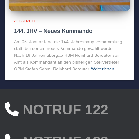
ALLGEMEIN
144. JHV – Neues Kommando
Am 05. Januar fand die 144. Jahreshauptversammlung
statt, bei der ein neues Kommando gewählt wurde.
Nach 18 Jahren übergab HBM Reinhard Bereuter sein
Amt als Kommandant an den bisherigen Stellvertreter
OBM Stefan Sohm. Reinhard Bereuter
Weiterlesen…
NOTRUF 122