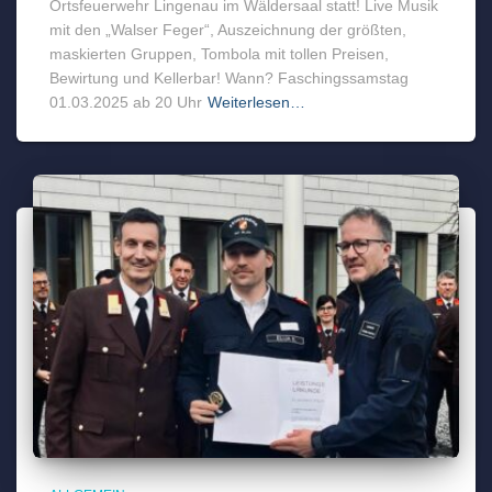
Ortsfeuerwehr Lingenau im Wäldersaal statt! Live Musik
mit den „Walser Feger“, Auszeichnung der größten,
maskierten Gruppen, Tombola mit tollen Preisen,
Bewirtung und Kellerbar! Wann? Faschingssamstag
01.03.2025 ab 20 Uhr
Weiterlesen…