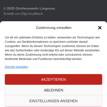
© 2025 Ortsfeuerwehr Lingenau
Erstellt von Elija Knaflitsch
Tel: +43 5513/61 33-0
Zustimmung verwalten
Fax: +43 5513/61 33-31
Mail: feuerwehr@lingenau.net
Um dir ein optimales Erlebnis zu bieten, verwenden wir Technologien wie
Cookies, um Geräteinformationen zu speichern und/oder darauf
zuzugreifen. Wenn du diesen Technologien zustimmst, können wir Daten
wie das Surfverhalten oder eindeutige IDs auf dieser Website verarbeiten.
Wenn du deine Zustimmung nicht erteilst oder zurückziehst, können
bestimmte Merkmale und Funktionen beeinträchtigt werden.
AKTUELLES
AUSRÜSTUNG
BRANDSCHUTZPLÄNE
Dienste verwalten
COOKIE-RICHTLINIE (EU)
DATENSCHUTZERKLÄRUNG
AKZEPTIEREN
FEUERWEHR LINGENAU
FEUERWEHRJUGEND
ABLEHNEN
IMPRESSUM
TERMINÜBERSICHT
ÜBER UNS
EINSTELLUNGEN ANSEHEN
Hestia | Entwickelt von
ThemeIsle