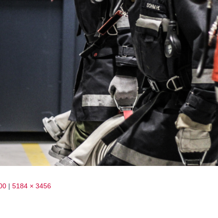
00
|
5184 × 3456