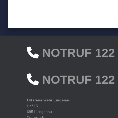
NOTRUF 122
NOTRUF 122
Ortsfeuerwehr Lingenau
Hof 15
6951 Lingenau
Österreich